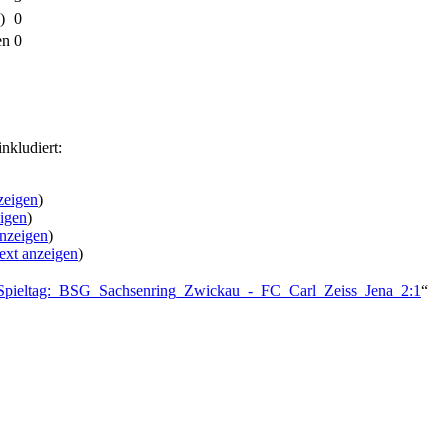
)
0
en
0
nkludiert:
zeigen
)
eigen
)
anzeigen
)
ext anzeigen
)
._Spieltag:_BSG_Sachsenring_Zwickau_-_FC_Carl_Zeiss_Jena_2:1
“