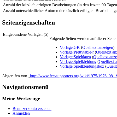
Anzahl der kürzlich erfolgten Bearbeitungen (in den letzten 90 Tagen
Anzahl unterschiedlicher Autoren der kürzlich erfolgten Bearbeitung
Seiteneigenschaften
Eingebundene Vorlagen (5)
Folgende Seiten werden auf dieser Seite i
Vorlage:GK
(
Quelltext anzeigen
)
Vorlage:Prettytable-r
(
Quelltext an
Vorlage:Spieldaten
(
Quelltext anz
Vorlage:Spielkleidung
(
Quelltext 
Vorlage:Spielkleidungsbox
(
Quellt
Abgerufen von „
http://www.fcc-supporters.org/wiki/1975/1976_08
Navigationsmenü
Meine Werkzeuge
Benutzerkonto erstellen
Anmelden