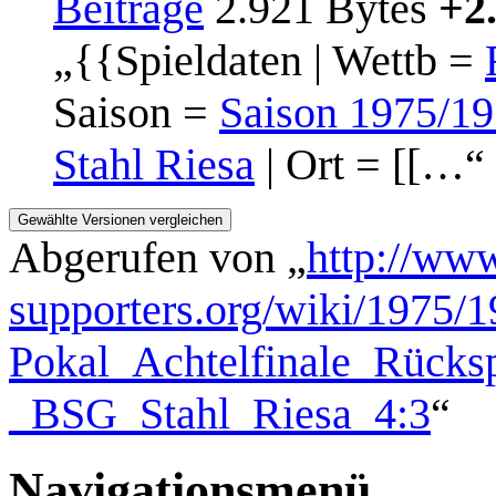
Beiträge
2.921 Bytes
+2
„{{Spieldaten | Wettb =
Saison =
Saison 1975/1
Stahl Riesa
| Ort = [[…“
Abgerufen von „
http://www
supporters.org/wiki/1975
Pokal_Achtelfinale_Rücks
_BSG_Stahl_Riesa_4:3
“
Navigationsmenü