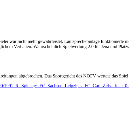
eler war nicht mehr gewährleistet. Lautsprecheranlage funktionierte ni
glichem Verhalten. Wahrscheinlich Spielwertung 2:0 für Jena und Platzs
eitungen abgebrochen. Das Sportgericht des NOFV wertete das Spiel m
=1990/1991_6._Spieltag:_FC_Sachsen_Leipzig_-_FC_Carl_Zeiss_Jena_