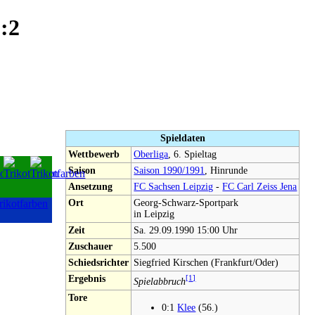
0:2
Spieldaten
Wettbewerb
Oberliga
, 6. Spieltag
Saison
Saison 1990/1991
, Hinrunde
Ansetzung
FC Sachsen Leipzig
-
FC Carl Zeiss Jena
Ort
Georg-Schwarz-Sportpark
in Leipzig
Zeit
Sa. 29.09.1990 15:00 Uhr
Zuschauer
5.500
Schiedsrichter
Siegfried Kirschen (Frankfurt/Oder)
Ergebnis
[
1
]
Spielabbruch
Tore
0:1
Klee
(56.)