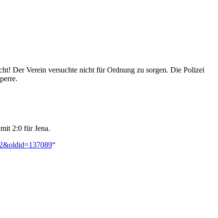
cht! Der Verein versuchte nicht für Ordnung zu sorgen. Die Polizei
perre.
it 2:0 für Jena.
0:2&oldid=137089
“