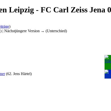
en Leipzig - FC Carl Zeiss Jena 
iträge
)
d) | Nächstjüngere Version → (Unterschied)
zner
(62. Jens Härtel)