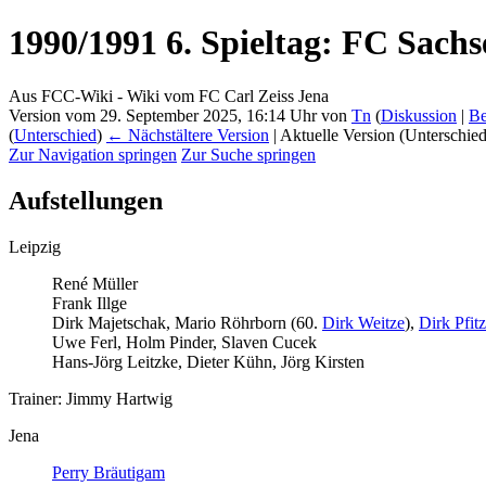
1990/1991 6. Spieltag: FC Sachs
Aus FCC-Wiki - Wiki vom FC Carl Zeiss Jena
Version vom 29. September 2025, 16:14 Uhr von
Tn
(
Diskussion
|
Be
(
Unterschied
)
← Nächstältere Version
| Aktuelle Version (Unterschie
Zur Navigation springen
Zur Suche springen
Aufstellungen
Leipzig
René Müller
Frank Illge
Dirk Majetschak, Mario Röhrborn (60.
Dirk Weitze
),
Dirk Pfit
Uwe Ferl, Holm Pinder, Slaven Cucek
Hans-Jörg Leitzke, Dieter Kühn, Jörg Kirsten
Trainer: Jimmy Hartwig
Jena
Perry Bräutigam