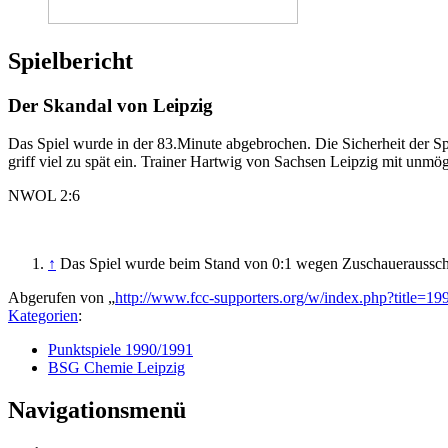
Spielbericht
Der Skandal von Leipzig
Das Spiel wurde in der 83.Minute abgebrochen. Die Sicherheit der Spi
griff viel zu spät ein. Trainer Hartwig von Sachsen Leipzig mit unmö
NWOL 2:6
↑
Das Spiel wurde beim Stand von 0:1 wegen Zuschauerausschr
Abgerufen von „
http://www.fcc-supporters.org/w/index.php?title
Kategorien
:
Punktspiele 1990/1991
BSG Chemie Leipzig
Navigationsmenü