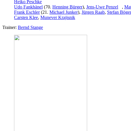
Heiko Peschke
Udo Fankhänel
(70.
Henning Bürger
),
Jens-Uwe Penzel
,
Mat
Frank Eschler
(21.
Michael Junker
),
Jürgen Raab
,
Stefan Böge
Carsten Klee
,
Munever Krajisnik
Trainer:
Bernd Stange