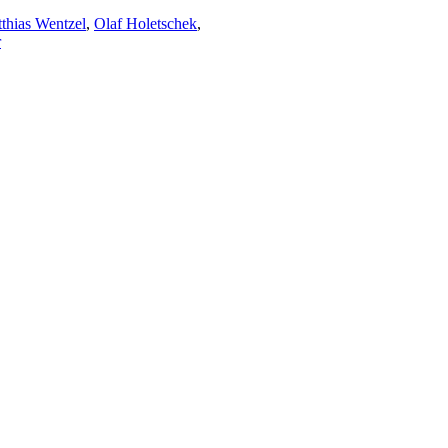
thias Wentzel
,
Olaf Holetschek
,
r