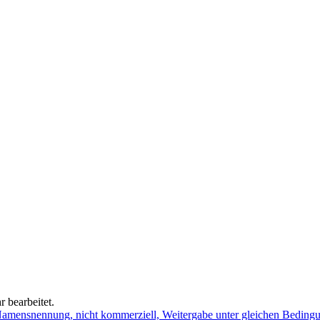
 bearbeitet.
mensnennung, nicht kommerziell, Weitergabe unter gleichen Beding