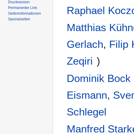
Druckversion
Raphael Kocz
Permanenter Link
Seiten­­informationen
Spezialseiten
Matthias Kühn
Gerlach
,
Filip 
Zeqiri
)
Dominik Bock
Eismann
,
Sve
Schlegel
Manfred Stark