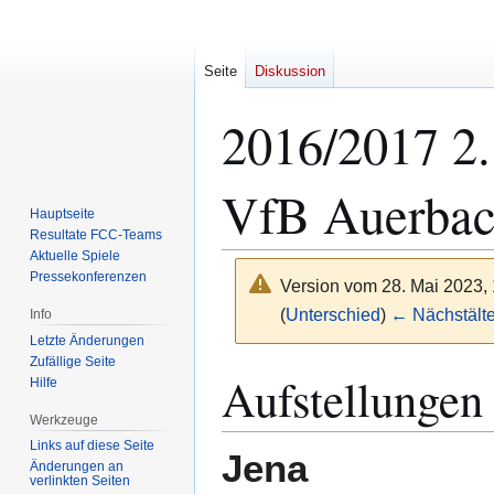
Seite
Diskussion
2016/2017 2. 
VfB Auerbac
Hauptseite
Resultate FCC-Teams
Aktuelle Spiele
Pressekonferenzen
Version vom 28. Mai 2023,
(
Unterschied
)
← Nächstälte
Info
Letzte Änderungen
Zufällige Seite
Zur
Zur
Aufstellungen
Hilfe
Navigation
Suche
Werkzeuge
springen
springen
Links auf diese Seite
Jena
Änderungen an
verlinkten Seiten