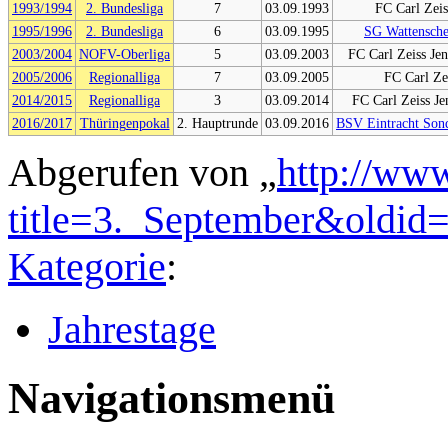
1993/1994
2. Bundesliga
7
03.09.1993
FC Carl Zeis
1995/1996
2. Bundesliga
6
03.09.1995
SG Wattensche
2003/2004
NOFV-Oberliga
5
03.09.2003
FC Carl Zeiss Je
2005/2006
Regionalliga
7
03.09.2005
FC Carl Ze
2014/2015
Regionalliga
3
03.09.2014
FC Carl Zeiss Je
2016/2017
Thüringenpokal
2. Hauptrunde
03.09.2016
BSV Eintracht Son
Abgerufen von „
http://www
title=3._September&oldid
Kategorie
:
Jahrestage
Navigationsmenü