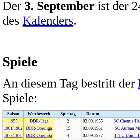
Der
3. September
ist der 2
des
Kalenders
.
Spiele
An diesem Tag bestritt der
Spiele:
Saison
Wettbewerb
Spieltag
Datum
1955
DDR-Liga
2
03.09.1955
SC Chemie Ha
1961/1962
DDR-Oberliga
15
03.09.1961
SC Aufbau M
1977/1978
DDR-Oberliga
4
03.09.1977
1. FC Union B