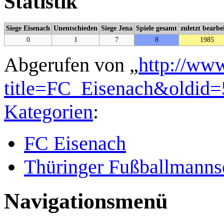
Statistik
Siege Eisenach
Unentschieden
Siege Jena
Spiele gesamt
zuletzt bearbe
0
1
7
8
1985
Abgerufen von „
http://www
title=FC_Eisenach&oldid
Kategorien
:
FC Eisenach
Thüringer Fußballmanns
Navigationsmenü