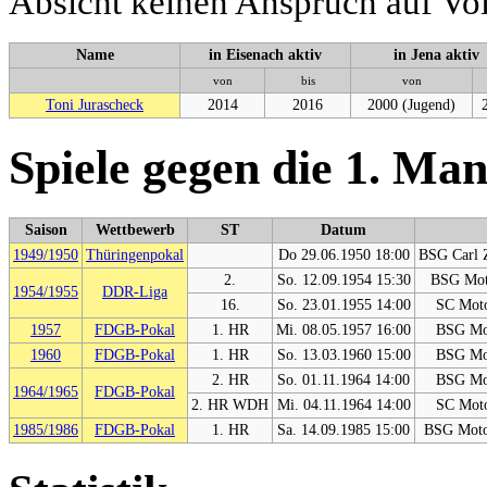
Absicht keinen Anspruch auf Voll
Name
in Eisenach aktiv
in Jena aktiv
von
bis
von
Toni Jurascheck
2014
2016
2000 (Jugend)
Spiele gegen die 1. Ma
Saison
Wettbewerb
ST
Datum
1949/1950
Thüringenpokal
Do 29.06.1950 18:00
BSG Carl Z
2.
So. 12.09.1954 15:30
BSG Moto
1954/1955
DDR-Liga
16.
So. 23.01.1955 14:00
SC Moto
1957
FDGB-Pokal
1. HR
Mi. 08.05.1957 16:00
BSG Mot
1960
FDGB-Pokal
1. HR
So. 13.03.1960 15:00
BSG Mot
2. HR
So. 01.11.1964 14:00
BSG Mot
1964/1965
FDGB-Pokal
2. HR WDH
Mi. 04.11.1964 14:00
SC Moto
1985/1986
FDGB-Pokal
1. HR
Sa. 14.09.1985 15:00
BSG Motor