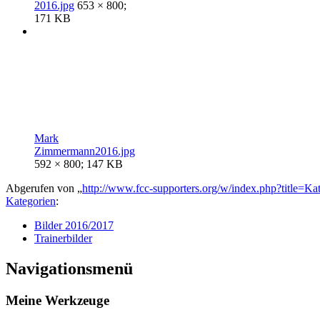
2016.jpg
653 × 800;
171 KB
Mark
Zimmermann2016.jpg
592 × 800; 147 KB
Abgerufen von „
http://www.fcc-supporters.org/w/index.php?title=K
Kategorien
:
Bilder 2016/2017
Trainerbilder
Navigationsmenü
Meine Werkzeuge