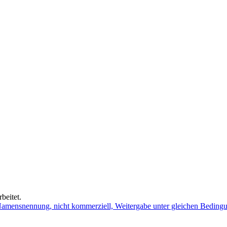
beitet.
mensnennung, nicht kommerziell, Weitergabe unter gleichen Beding