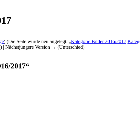
017
ge
)
(Die Seite wurde neu angelegt: „
Kategorie:Bilder 2016/2017
Katego
d) | Nächstjüngere Version → (Unterschied)
016/2017“