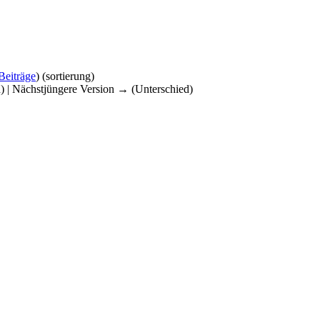
Beiträge
)
(sortierung)
d) | Nächstjüngere Version → (Unterschied)