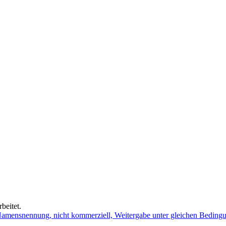
beitet.
mensnennung, nicht kommerziell, Weitergabe unter gleichen Beding