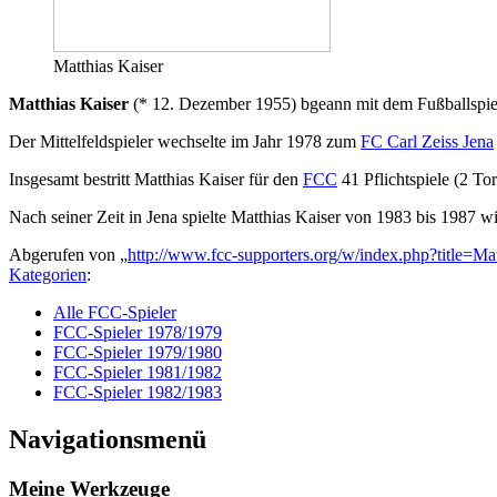
Matthias Kaiser
Matthias Kaiser
(* 12. Dezember 1955) bgeann mit dem Fußballspie
Der Mittelfeldspieler wechselte im Jahr 1978 zum
FC Carl Zeiss Jena
Insgesamt bestritt Matthias Kaiser für den
FCC
41 Pflichtspiele (2 To
Nach seiner Zeit in Jena spielte Matthias Kaiser von 1983 bis 1987
Abgerufen von „
http://www.fcc-supporters.org/w/index.php?title=M
Kategorien
:
Alle FCC-Spieler
FCC-Spieler 1978/1979
FCC-Spieler 1979/1980
FCC-Spieler 1981/1982
FCC-Spieler 1982/1983
Navigationsmenü
Meine Werkzeuge