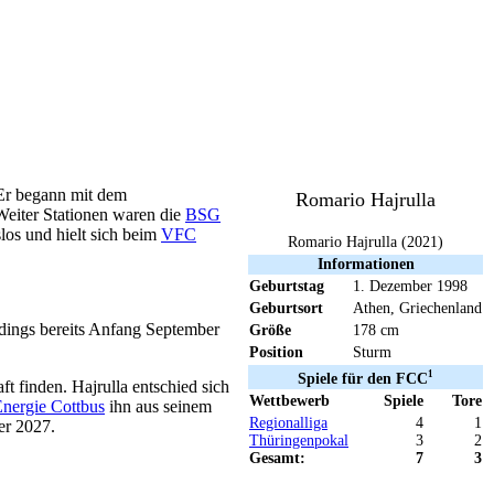
. Er begann mit dem
Romario Hajrulla
Weiter Stationen waren die
BSG
los und hielt sich beim
VFC
Romario Hajrulla (2021)
Informationen
Geburtstag
1. Dezember 1998
Geburtsort
Athen, Griechenland
erdings bereits Anfang September
Größe
178 cm
Position
Sturm
1
Spiele für den FCC
t finden. Hajrulla entschied sich
Wettbewerb
Spiele
Tore
nergie Cottbus
ihn aus seinem
Regionalliga
4
1
er 2027.
Thüringenpokal
3
2
Gesamt:
7
3