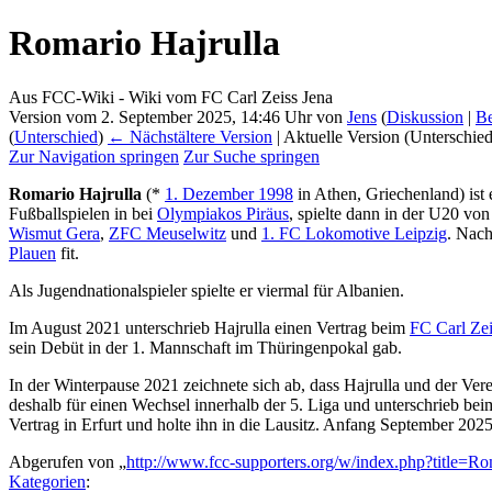
Romario Hajrulla
Aus FCC-Wiki - Wiki vom FC Carl Zeiss Jena
Version vom 2. September 2025, 14:46 Uhr von
Jens
(
Diskussion
|
Be
(
Unterschied
)
← Nächstältere Version
| Aktuelle Version (Unterschie
Zur Navigation springen
Zur Suche springen
Romario Hajrulla
(*
1. Dezember 1998
in Athen, Griechenland) ist 
Fußballspielen in bei
Olympiakos Piräus
, spielte dann in der U20 vo
Wismut Gera
,
ZFC Meuselwitz
und
1. FC Lokomotive Leipzig
. Nach
Plauen
fit.
Als Jugendnationalspieler spielte er viermal für Albanien.
Im August 2021 unterschrieb Hajrulla einen Vertrag beim
FC Carl Zei
sein Debüt in der 1. Mannschaft im Thüringenpokal gab.
In der Winterpause 2021 zeichnete sich ab, dass Hajrulla und der Vere
deshalb für einen Wechsel innerhalb der 5. Liga und unterschrieb be
Vertrag in Erfurt und holte ihn in die Lausitz. Anfang September 202
Abgerufen von „
http://www.fcc-supporters.org/w/index.php?title=
Kategorien
: