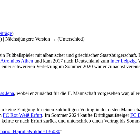
iträge
)
d) | Nächstjüngere Version → (Unterschied)
ein Fußballspieler mit albanischer und griechischer Staatsbürgerschaft
n
Atromitos Athen
und kam 2017 nach Deutschland zum
Inter Leipzig
. 
 einer schwereren Verletzung im Sommer 2020 war er zunächst vereins
ss Jena
, wobei er zunächst für die II. Mannschaft vorgesehen war, all
in keine Einigung für einen zukünftigen Vertrag in der ersten Mannschaf
im
FC Rot-Weiß Erfurt
. Im Sommer 2024 kaufte Drittligaaufsteiger
FC E
5 kehrte er nach Erfurt zurück und unterschrieb einen Vertrag bis Somm
Romario_Hajrulla&oldid=136030
“