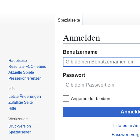
Spezialseite
Anmelden
Zur
Zur
Benutzername
Navigation
Suche
Hauptseite
springen
springen
Resultate FCC-Teams
Aktuelle Spiele
Passwort
Pressekonferenzen
Info
Letzte Änderungen
Angemeldet bleiben
Zufällige Seite
Hilfe
Anmeld
Werkzeuge
Hilfe beim A
Druckversion
Spezialseiten
Passwort ver