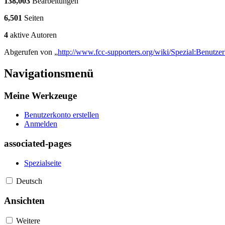
138,003
Bearbeitungen
6,501
Seiten
4
aktive Autoren
Abgerufen von „
http://www.fcc-supporters.org/wiki/Spezial:Benutze
Navigationsmenü
Meine Werkzeuge
Benutzerkonto erstellen
Anmelden
associated-pages
Spezialseite
Deutsch
Ansichten
Weitere