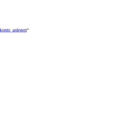
rkonto_anlegen
“