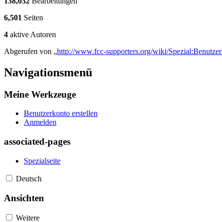
138,032
Bearbeitungen
6,501
Seiten
4
aktive Autoren
Abgerufen von „
http://www.fcc-supporters.org/wiki/Spezial:Benutze
Navigationsmenü
Meine Werkzeuge
Benutzerkonto erstellen
Anmelden
associated-pages
Spezialseite
Deutsch
Ansichten
Weitere