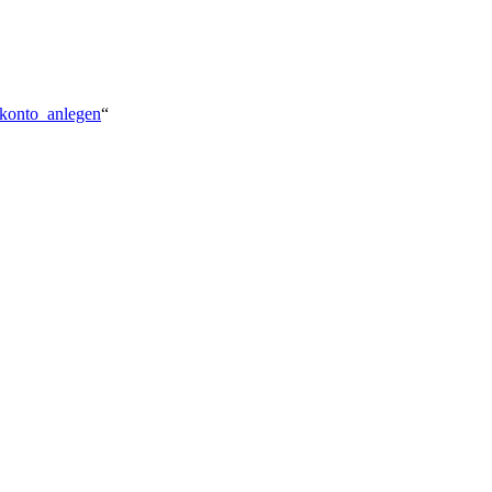
rkonto_anlegen
“