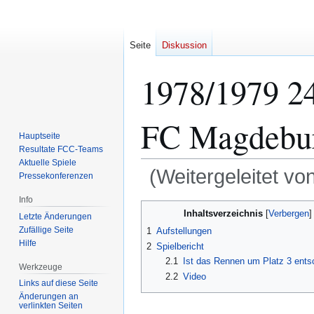
Seite
Diskussion
1978/1979 24.
FC Magdebur
Hauptseite
Resultate FCC-Teams
Aktuelle Spiele
(Weitergeleitet vo
Pressekonferenzen
Info
Zur
Zur
Inhaltsverzeichnis
Letzte Änderungen
Navigation
Suche
Zufällige Seite
1
Aufstellungen
springen
springen
Hilfe
2
Spielbericht
2.1
Ist das Rennen um Platz 3 ents
Werkzeuge
2.2
Video
Links auf diese Seite
Änderungen an
verlinkten Seiten