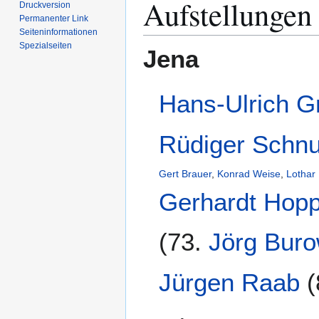
Aufstellungen
Druckversion
Permanenter Link
Seiten­­informationen
Spezialseiten
Jena
Hans-Ulrich G
Rüdiger Schn
Gert Brauer
,
Konrad Weise
,
Lothar
Gerhardt Hop
(73.
Jörg Bur
Jürgen Raab
(