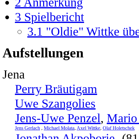
2
Anmerkung
3
Spielbericht
3.1
"Oldie" Wittke übe
Aufstellungen
Jena
Perry Bräutigam
Uwe Szangolies
Jens-Uwe Penzel
,
Mario
Jens Gerlach
,
Michael Molata
,
Axel Wittke
,
Olaf Holetschek
Jonathan Akpoborie
(81