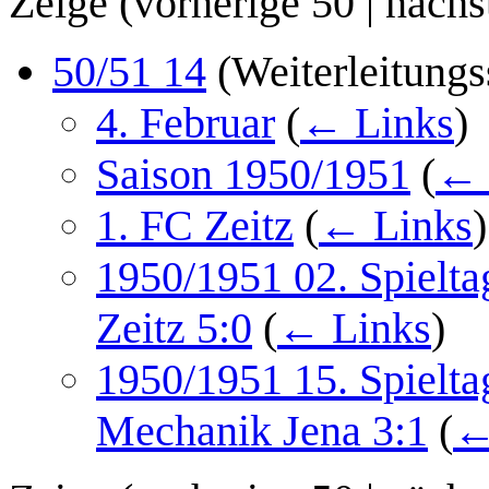
Zeige (
vorherige 50
|
nächs
50/51 14
(Weiterleitungs
4. Februar
(
← Links
)
Saison 1950/1951
(
← 
1. FC Zeitz
(
← Links
)
1950/1951 02. Spielt
Zeitz 5:0
(
← Links
)
1950/1951 15. Spielta
Mechanik Jena 3:1
(
←