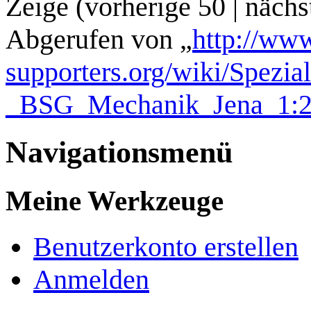
Zeige (
vorherige 50
|
nächs
Abgerufen von „
http://www
supporters.org/wiki/Spezi
_BSG_Mechanik_Jena_1:
Navigationsmenü
Meine Werkzeuge
Benutzerkonto erstellen
Anmelden