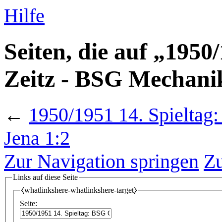
Hilfe
Seiten, die auf „195
Zeitz - BSG Mechanik
←
1950/1951 14. Spielta
Jena 1:2
Zur Navigation springen
Zu
Links auf diese Seite
⧼whatlinkshere-whatlinkshere-target⧽
Seite: