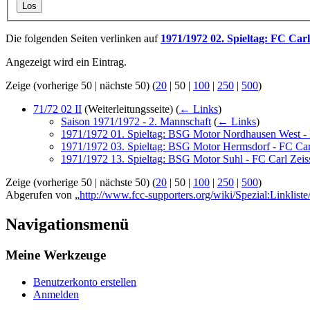
Los
Die folgenden Seiten verlinken auf
1971/1972 02. Spieltag: FC Carl
Angezeigt wird ein Eintrag.
Zeige (
vorherige 50
|
nächste 50
) (
20
|
50
|
100
|
250
|
500
)
71/72 02 II
(Weiterleitungsseite)
(
← Links
)
Saison 1971/1972 - 2. Mannschaft
(
← Links
)
1971/1972 01. Spieltag: BSG Motor Nordhausen West - F
1971/1972 03. Spieltag: BSG Motor Hermsdorf - FC Carl 
1971/1972 13. Spieltag: BSG Motor Suhl - FC Carl Zeiss
Zeige (
vorherige 50
|
nächste 50
) (
20
|
50
|
100
|
250
|
500
)
Abgerufen von „
http://www.fcc-supporters.org/wiki/Spezial:Linkl
Navigationsmenü
Meine Werkzeuge
Benutzerkonto erstellen
Anmelden