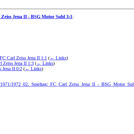
 Zeiss Jena II - BSG Motor Suhl 3:1
:
C Carl Zeiss Jena II 1:1
(
← Links
)
Zeiss Jena II 1:3
(
← Links
)
 Jena II 0:2
(
← Links
)
iste/1971/1972_02._Spieltag:_FC_Carl_Zeiss_Jena_II_-_BSG_Motor_Su