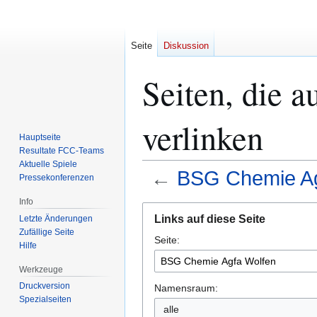
Seite
Diskussion
Seiten, die 
verlinken
Hauptseite
Resultate FCC-Teams
Aktuelle Spiele
←
BSG Chemie Ag
Pressekonferenzen
Info
Zur
Zur
Links auf diese Seite
Letzte Änderungen
Navigation
Suche
Zufällige Seite
Seite:
springen
springen
Hilfe
Werkzeuge
Druckversion
Namensraum:
Spezialseiten