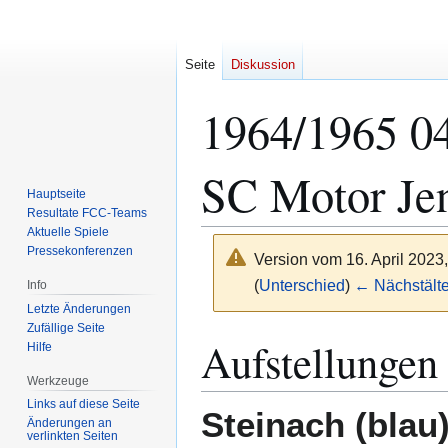
Seite
Diskussion
1964/1965 04
SC Motor Je
Hauptseite
Resultate FCC-Teams
Aktuelle Spiele
Pressekonferenzen
Version vom 16. April 2023
(
Unterschied
)
← Nächstälte
Info
Letzte Änderungen
Zufällige Seite
Zur
Zur
Aufstellungen
Hilfe
Navigation
Suche
Werkzeuge
springen
springen
Links auf diese Seite
Steinach (blau
Änderungen an
verlinkten Seiten