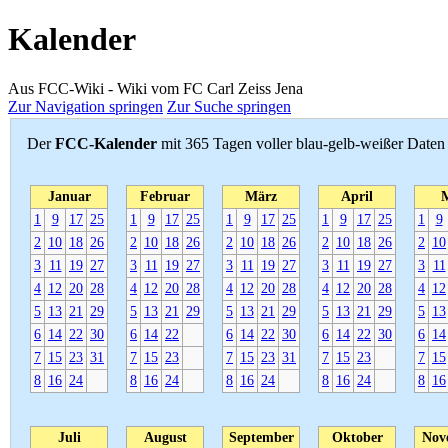
Kalender
Aus FCC-Wiki - Wiki vom FC Carl Zeiss Jena
Zur Navigation springen
Zur Suche springen
Der
FCC-Kalender
mit 365 Tagen voller blau-gelb-weißer Daten
Januar
Februar
März
April
1
9
17
25
1
9
17
25
1
9
17
25
1
9
17
25
1
9
2
10
18
26
2
10
18
26
2
10
18
26
2
10
18
26
2
10
3
11
19
27
3
11
19
27
3
11
19
27
3
11
19
27
3
11
4
12
20
28
4
12
20
28
4
12
20
28
4
12
20
28
4
12
5
13
21
29
5
13
21
29
5
13
21
29
5
13
21
29
5
13
6
14
22
30
6
14
22
6
14
22
30
6
14
22
30
6
14
7
15
23
31
7
15
23
7
15
23
31
7
15
23
7
15
8
16
24
8
16
24
8
16
24
8
16
24
8
16
Juli
August
September
Oktober
Nov