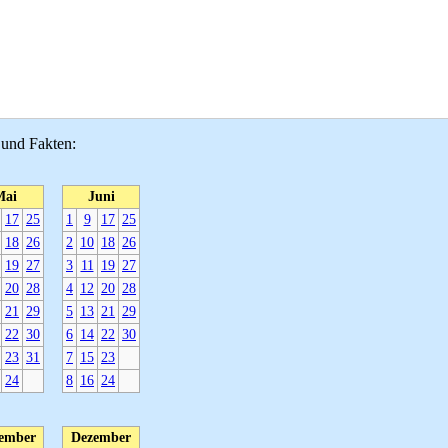
 und Fakten:
Mai
Juni
17
25
1
9
17
25
18
26
2
10
18
26
19
27
3
11
19
27
20
28
4
12
20
28
21
29
5
13
21
29
22
30
6
14
22
30
23
31
7
15
23
24
8
16
24
ember
Dezember