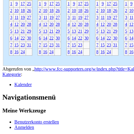
1
9
17
25
1
9
17
25
1
9
17
25
1
9
17
25
1
9
2
10
18
26
2
10
18
26
2
10
18
26
2
10
18
26
2
10
3
11
19
27
3
11
19
27
3
11
19
27
3
11
19
27
3
11
4
12
20
28
4
12
20
28
4
12
20
28
4
12
20
28
4
12
5
13
21
29
5
13
21
29
5
13
21
29
5
13
21
29
5
13
6
14
22
30
6
14
22
30
6
14
22
30
6
14
22
30
6
14
7
15
23
31
7
15
23
31
7
15
23
7
15
23
31
7
15
8
16
24
8
16
24
8
16
24
8
16
24
8
16
Abgerufen von „
http://www.fcc-supporters.org/w/index.php?title=
Kategorie
:
Kalender
Navigationsmenü
Meine Werkzeuge
Benutzerkonto erstellen
Anmelden