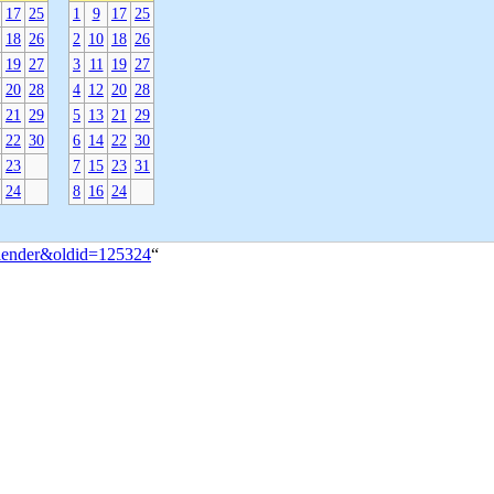
17
25
1
9
17
25
18
26
2
10
18
26
19
27
3
11
19
27
20
28
4
12
20
28
21
29
5
13
21
29
22
30
6
14
22
30
23
7
15
23
31
24
8
16
24
Kalender&oldid=125324
“