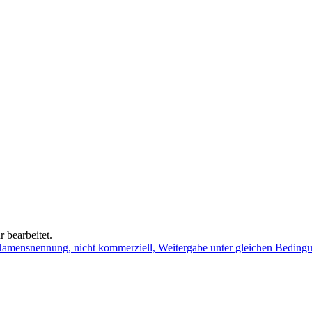
 bearbeitet.
mensnennung, nicht kommerziell, Weitergabe unter gleichen Beding