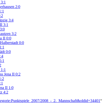
 3:1
gerhausen 2:0
1:1
:2
ipzig 3:4
II 3:1
3:0
Bautzen 3:2
 II 0:0
Halberstadt 0:0
1:1
ädt 0:0
:4
5:1
2
 1:1
s Jena II 0:2
1:2
:1
na II 1:0
tz 4:2
Kategorie:Punktspiele_2007/2008_-_2._Mannschaft&oldid=34401
“