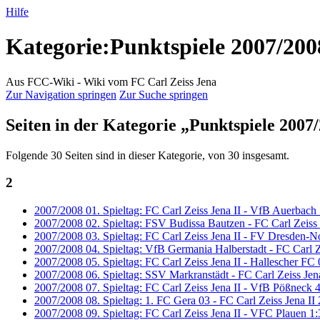
Hilfe
Kategorie
:
Punktspiele 2007/200
Aus FCC-Wiki - Wiki vom FC Carl Zeiss Jena
Zur Navigation springen
Zur Suche springen
Seiten in der Kategorie „Punktspiele 2007
Folgende 30 Seiten sind in dieser Kategorie, von 30 insgesamt.
2
2007/2008 01. Spieltag: FC Carl Zeiss Jena II - VfB Auerbach 
2007/2008 02. Spieltag: FSV Budissa Bautzen - FC Carl Zeiss 
2007/2008 03. Spieltag: FC Carl Zeiss Jena II - FV Dresden-N
2007/2008 04. Spieltag: VfB Germania Halberstadt - FC Carl Ze
2007/2008 05. Spieltag: FC Carl Zeiss Jena II - Hallescher FC 
2007/2008 06. Spieltag: SSV Markranstädt - FC Carl Zeiss Jena
2007/2008 07. Spieltag: FC Carl Zeiss Jena II - VfB Pößneck 4
2007/2008 08. Spieltag: 1. FC Gera 03 - FC Carl Zeiss Jena II 
2007/2008 09. Spieltag: FC Carl Zeiss Jena II - VFC Plauen 1: