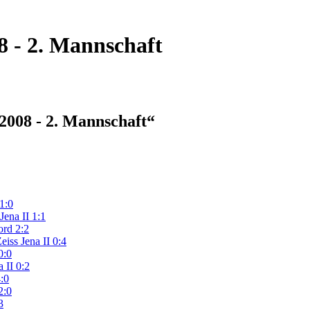
8 - 2. Mannschaft
/2008 - 2. Mannschaft“
1:0
Jena II 1:1
ord 2:2
iss Jena II 0:4
0:0
 II 0:2
:0
2:0
3