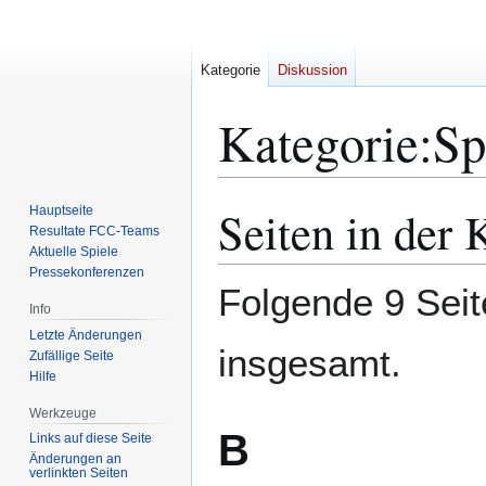
Kategorie
Diskussion
Kategorie
:
Sp
Seiten in der 
Hauptseite
Zur
Zur
Resultate FCC-Teams
Navigation
Suche
Aktuelle Spiele
springen
springen
Pressekonferenzen
Folgende 9 Seit
Info
Letzte Änderungen
insgesamt.
Zufällige Seite
Hilfe
Werkzeuge
B
Links auf diese Seite
Änderungen an
verlinkten Seiten