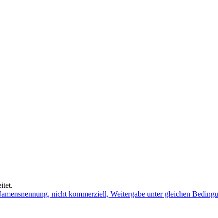
tet.
mensnennung, nicht kommerziell, Weitergabe unter gleichen Beding