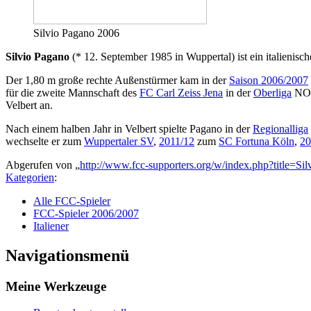
Silvio Pagano 2006
Silvio Pagano
(* 12. September 1985 in Wuppertal) ist ein italienisch
Der 1,80 m große rechte Außenstürmer kam in der
Saison 2006/2007
für die zweite Mannschaft des
FC Carl Zeiss Jena
in der
Oberliga
NOFV
Velbert an.
Nach einem halben Jahr in Velbert spielte Pagano in der
Regionalliga
wechselte er zum
Wuppertaler SV
,
2011/12
zum
SC Fortuna Köln
,
20
Abgerufen von „
http://www.fcc-supporters.org/w/index.php?title=S
Kategorien
:
Alle FCC-Spieler
FCC-Spieler 2006/2007
Italiener
Navigationsmenü
Meine Werkzeuge