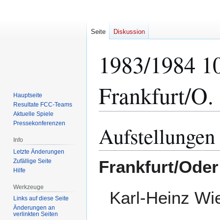
Seite
Diskussion
1983/1984 10
Frankfurt/O. 
Hauptseite
Resultate FCC-Teams
Aktuelle Spiele
Pressekonferenzen
Aufstellungen
Zur
Zur
Navigation
Suche
Info
springen
springen
Letzte Änderungen
Frankfurt/Oder
Zufällige Seite
Hilfe
Werkzeuge
Karl-Heinz Wi
Links auf diese Seite
Änderungen an
verlinkten Seiten