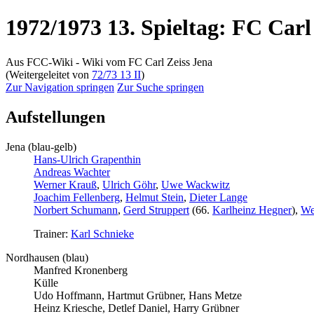
1972/1973 13. Spieltag: FC Car
Aus FCC-Wiki - Wiki vom FC Carl Zeiss Jena
(Weitergeleitet von
72/73 13 II
)
Zur Navigation springen
Zur Suche springen
Aufstellungen
Jena (blau-gelb)
Hans-Ulrich Grapenthin
Andreas Wachter
Werner Krauß
,
Ulrich Göhr
,
Uwe Wackwitz
Joachim Fellenberg
,
Helmut Stein
,
Dieter Lange
Norbert Schumann
,
Gerd Struppert
(66.
Karlheinz Hegner
),
We
Trainer:
Karl Schnieke
Nordhausen (blau)
Manfred Kronenberg
Külle
Udo Hoffmann, Hartmut Grübner, Hans Metze
Heinz Kriesche, Detlef Daniel, Harry Grübner