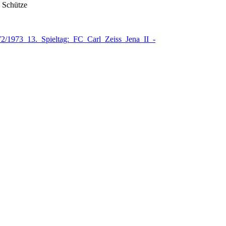
 Schütze
972/1973_13._Spieltag:_FC_Carl_Zeiss_Jena_II_-