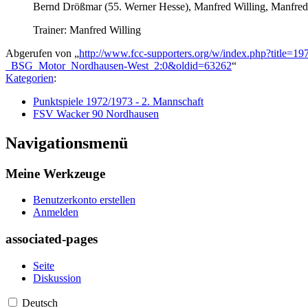
Bernd Drößmar (55. Werner Hesse), Manfred Willing, Manfred
Trainer: Manfred Willing
Abgerufen von „
http://www.fcc-supporters.org/w/index.php?title=1
_BSG_Motor_Nordhausen-West_2:0&oldid=63262
“
Kategorien
:
Punktspiele 1972/1973 - 2. Mannschaft
FSV Wacker 90 Nordhausen
Navigationsmenü
Meine Werkzeuge
Benutzerkonto erstellen
Anmelden
associated-pages
Seite
Diskussion
Deutsch