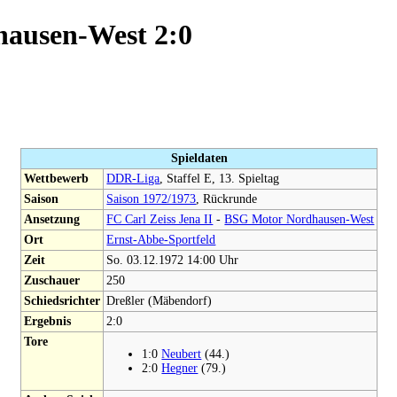
dhausen-West 2:0
Spieldaten
Wettbewerb
DDR-Liga
, Staffel E, 13. Spieltag
Saison
Saison 1972/1973
, Rückrunde
Ansetzung
FC Carl Zeiss Jena II
-
BSG Motor Nordhausen-West
Ort
Ernst-Abbe-Sportfeld
Zeit
So. 03.12.1972 14:00 Uhr
Zuschauer
250
Schiedsrichter
Dreßler (Mäbendorf)
Ergebnis
2:0
Tore
1:0
Neubert
(44.)
2:0
Hegner
(79.)