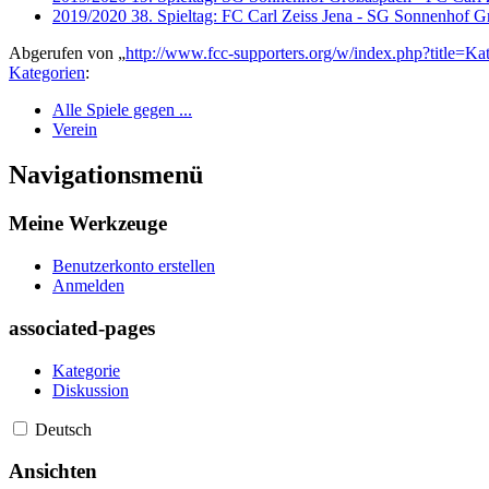
2019/2020 38. Spieltag: FC Carl Zeiss Jena - SG Sonnenhof G
Abgerufen von „
http://www.fcc-supporters.org/w/index.php?title
Kategorien
:
Alle Spiele gegen ...
Verein
Navigationsmenü
Meine Werkzeuge
Benutzerkonto erstellen
Anmelden
associated-pages
Kategorie
Diskussion
Deutsch
Ansichten