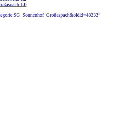
roßaspach 1:0
=Kategorie:SG_Sonnenhof_Großaspach&oldid=48333
“