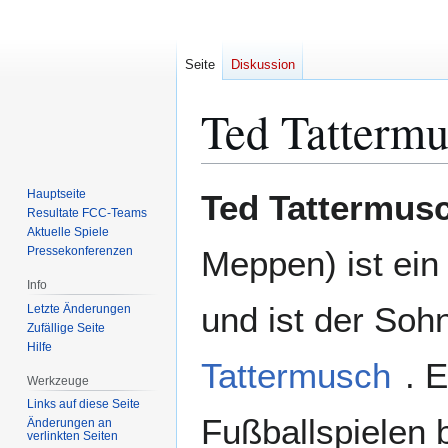
Seite
Diskussion
Ted Tatterm
Zur
Zur
Hauptseite
Ted Tattermus
Navigation
Suche
Resultate FCC-Teams
Aktuelle Spiele
springen
springen
Pressekonferenzen
Meppen) ist ein
Info
und ist der Soh
Letzte Änderungen
Zufällige Seite
Hilfe
Tattermusch
. 
Werkzeuge
Links auf diese Seite
Fußballspielen 
Änderungen an
verlinkten Seiten