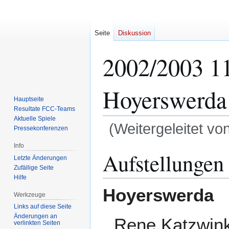
Seite
Diskussion
2002/2003 11
Hoyerswerda 
Hauptseite
Resultate FCC-Teams
Aktuelle Spiele
(Weitergeleitet vo
Pressekonferenzen
Info
Zur
Zur
Aufstellungen
Letzte Änderungen
Navigation
Suche
Zufällige Seite
springen
springen
Hilfe
Hoyerswerda
Werkzeuge
Links auf diese Seite
Änderungen an
Rene Katzwink
verlinkten Seiten