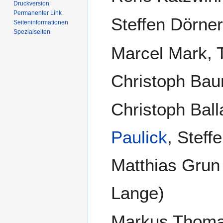
Druckversion
Permanenter Link
Steffen Dörne
Seiten­­informationen
Spezialseiten
Marcel Mark, 
Christoph Ba
Christoph Bal
Paulick
, Steff
Matthias Grun
Lange)
Markus Thomas