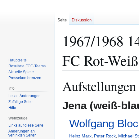
Seite
Diskussion
1967/1968 14
FC Rot-Weiß 
Hauptseite
Resultate FCC-Teams
Aktuelle Spiele
Pressekonferenzen
Aufstellungen
Zur
Zur
Navigation
Suche
Info
springen
springen
Letzte Änderungen
Jena (weiß-bla
Zufällige Seite
Hilfe
Werkzeuge
Wolfgang Bloc
Links auf diese Seite
Änderungen an
verlinkten Seiten
Heinz Marx
,
Peter Rock
,
Michael S