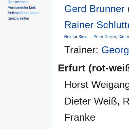
Druckversion
Gerd Brunner
Permanenter Link
Seiten­­informationen
Spezialseiten
Rainer Schlutt
Helmut Stein
,
Peter Ducke
,
Dieter
Trainer:
Georg
Erfurt (rot-weiß
Horst Weigan
Dieter Weiß, R
Franke