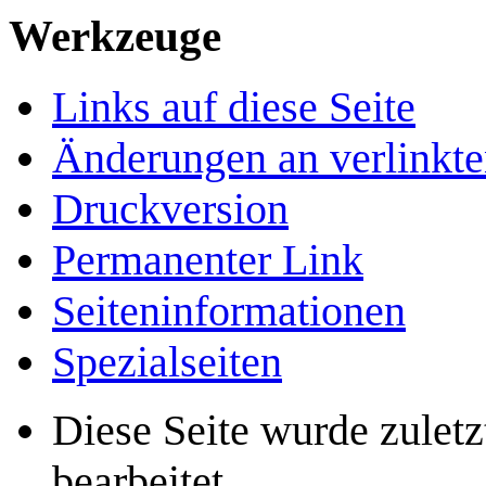
Werkzeuge
Links auf diese Seite
Änderungen an verlinkte
Druckversion
Permanenter Link
Seiten­­informationen
Spezialseiten
Diese Seite wurde zulet
bearbeitet.