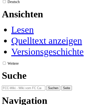
Deutsch
Ansichten
Lesen
Quelltext anzeigen
Versionsgeschichte
Weitere
Suche
Navigation