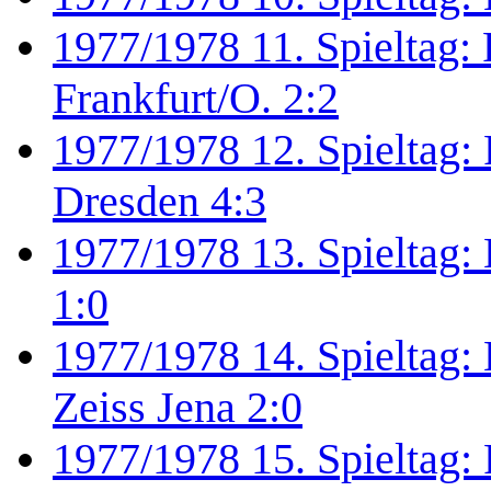
1977/1978 11. Spieltag: 
Frankfurt/O. 2:2
1977/1978 12. Spieltag:
Dresden 4:3
1977/1978 13. Spieltag:
1:0
1977/1978 14. Spieltag:
Zeiss Jena 2:0
1977/1978 15. Spieltag: 