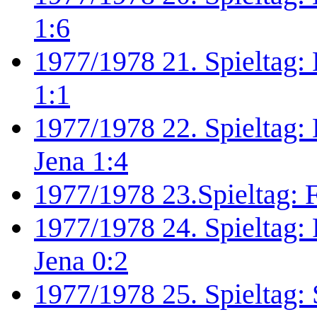
1:6
1977/1978 21. Spieltag:
1:1
1977/1978 22. Spieltag:
Jena 1:4
1977/1978 23.Spieltag: 
1977/1978 24. Spieltag: 
Jena 0:2
1977/1978 25. Spieltag