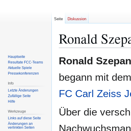
Seite
Diskussion
Ronald Szep
Zur
Zur
Hauptseite
Ronald Szepan
Navigation
Suche
Resultate FCC-Teams
Aktuelle Spiele
springen
springen
Pressekonferenzen
begann mit dem
Info
FC Carl Zeiss 
Letzte Änderungen
Zufällige Seite
Hilfe
Über die versc
Werkzeuge
Links auf diese Seite
Änderungen an
Nachwuchsmann
verlinkten Seiten