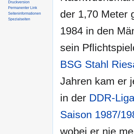
Druckversion
Permanenter Link
der 1,70 Meter 
Seiten­­informationen
Spezialseiten
1984 in den Mä
sein Pflichtspie
BSG Stahl Ries
Jahren kam er j
in der
DDR-Lig
Saison 1987/19
wobei er nie me