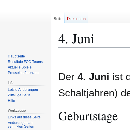
Seite
Diskussion
4. Juni
Zur
Zur
Hauptseite
Navigation
Suche
Resultate FCC-Teams
Aktuelle Spiele
springen
springen
Pressekonferenzen
Der
4. Juni
ist 
Info
Schaltjahren) 
Letzte Änderungen
Zufällige Seite
Hilfe
Geburtstage
Werkzeuge
Links auf diese Seite
Änderungen an
verlinkten Seiten