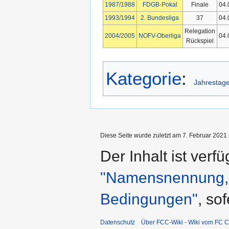
1987/1988
FDGB-Pokal
Finale
04.
1993/1994
2. Bundesliga
37
04.
Relegation
2004/2005
NOFV-Oberliga
04.
Rückspiel
Kategorie
:
Jahrestag
Diese Seite wurde zuletzt am 7. Februar 2021 
Der Inhalt ist verf
"Namensnennung, n
Bedingungen"
, so
Datenschutz
Über FCC-Wiki - Wiki vom FC C