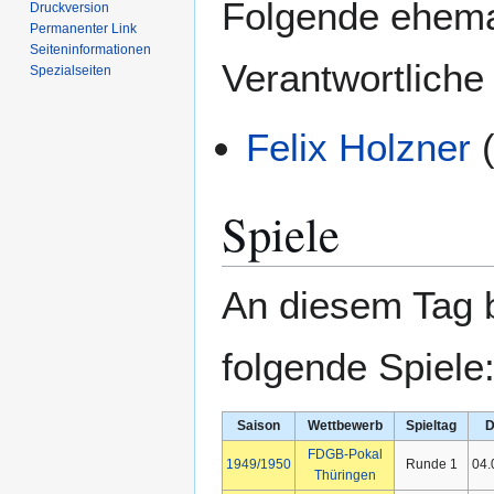
Folgende ehemal
Druckversion
Permanenter Link
Seiten­­informationen
Verantwortliche
Spezialseiten
Felix Holzner
(
Spiele
An diesem Tag b
folgende Spiele
Saison
Wettbewerb
Spieltag
D
FDGB-Pokal
1949/1950
Runde 1
04.
Thüringen