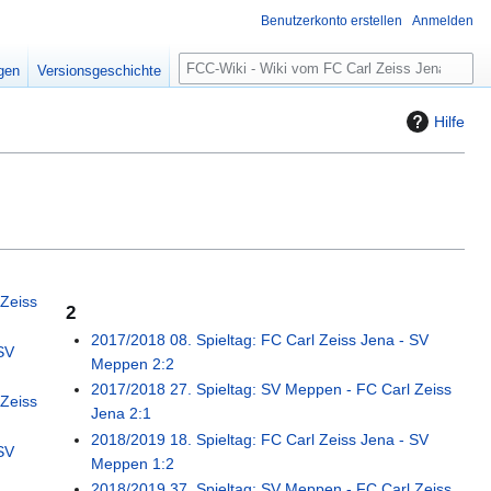
Benutzerkonto erstellen
Anmelden
S
igen
Versionsgeschichte
u
c
Hilfe
h
e
 Zeiss
2
2017/2018 08. Spieltag: FC Carl Zeiss Jena - SV
SV
Meppen 2:2
2017/2018 27. Spieltag: SV Meppen - FC Carl Zeiss
 Zeiss
Jena 2:1
2018/2019 18. Spieltag: FC Carl Zeiss Jena - SV
SV
Meppen 1:2
2018/2019 37. Spieltag: SV Meppen - FC Carl Zeiss