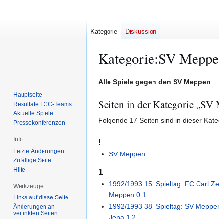
Kategorie
Diskussion
Kategorie
:
SV Meppe
Zur
Zur
Alle Spiele gegen den SV Meppen
Navigation
Suche
Hauptseite
Seiten in der Kategorie „SV
springen
springen
Resultate FCC-Teams
Aktuelle Spiele
Folgende 17 Seiten sind in dieser Kate
Pressekonferenzen
Info
!
Letzte Änderungen
SV Meppen
Zufällige Seite
Hilfe
1
1992/1993 15. Spieltag: FC Carl Ze
Werkzeuge
Meppen 0:1
Links auf diese Seite
1992/1993 38. Spieltag: SV Meppen
Änderungen an
verlinkten Seiten
Jena 1:2