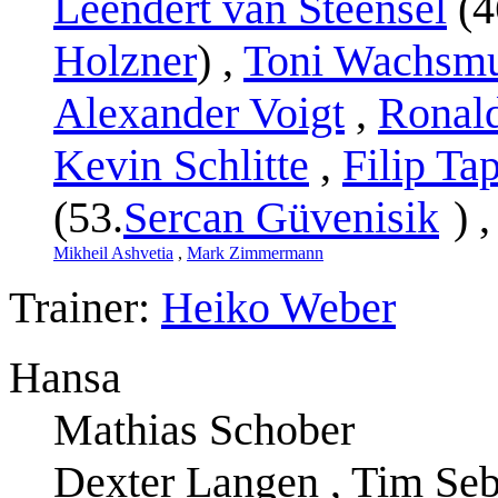
Leendert van Steensel
(4
Holzner
) ,
Toni Wachsm
Alexander Voigt
,
Ronal
Kevin Schlitte
,
Filip Ta
(53.
Sercan Güvenisik
) 
Mikheil Ashvetia
,
Mark Zimmermann
Trainer:
Heiko Weber
Hansa
Mathias Schober
Dexter Langen , Tim Seb