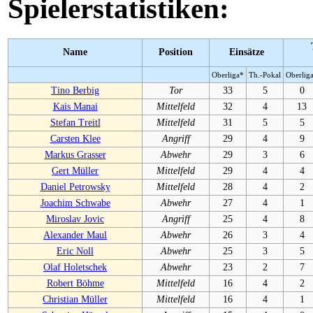
Spielerstatistiken:
Name
Position
Einsätze
Oberliga*
Th.-Pokal
Oberlig
Tino Berbig
Tor
33
5
0
Kais Manai
Mittelfeld
32
4
13
Stefan Treitl
Mittelfeld
31
5
5
Carsten Klee
Angriff
29
4
9
Markus Grasser
Abwehr
29
3
6
Gert Müller
Mittelfeld
29
4
4
Daniel Petrowsky
Mittelfeld
28
4
2
Joachim Schwabe
Abwehr
27
4
1
Miroslav Jovic
Angriff
25
4
8
Alexander Maul
Abwehr
26
3
4
Eric Noll
Abwehr
25
3
5
Olaf Holetschek
Abwehr
23
2
7
Robert Böhme
Mittelfeld
16
4
2
Christian Müller
Mittelfeld
16
4
1