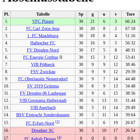
Pl.
Tabelle
Sp
g
u
v
Tore
1.
VFC Plauen
30
21
6
3
66:24
2.
FC Carl Zeiss Jena
30
20
8
2
67:18
3.
1. FC Magdeburg
30
18
8
4
51:16
4.
Hallescher FC
30
16
9
5
56:32
5.
FV Dresden-Nord
30
17
5
8
48:31
6.
FC Energie Cottbus
II
30
15
3
12
53:41
7.
VfB Pößneck
30
9
9
12
38:46
8.
FSV Zwickau
30
9
9
12
29:39
9.
FC Oberlausitz Neugersdorf
30
9
7
14
44:48
10.
SV 1919 Grimma
30
8
9
13
34:48
11.
FV Dresden 06 Laubegast
30
9
6
15
38:56
12.
VfB Germania Halberstadt
30
6
13
11
31:44
13.
VfB Auerbach
30
5
11
14
29:49
14.
BSV Eintracht Sondershausen
30
5
11
14
39:64
[
3
]
15.
30
5
6
19
26:67
FC Erfurt-Nord
16.
Dresdner SC
30
3
10
17
26:54
[
4
]
17.
0
0
0
0
0:0
FC Anhalt Dessau