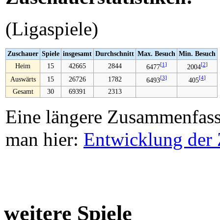
(Ligaspiele)
Zuschauer
Spiele
insgesamt
Durchschnitt
Max. Besuch
Min. Besuch
[
1
]
[
2
]
Heim
15
42665
2844
6477
2004
[
3
]
[
4
]
Auswärts
15
26726
1782
6493
405
Gesamt
30
69391
2313
Eine längere Zusammenfassu
man hier:
Entwicklung der 
weitere Spiele