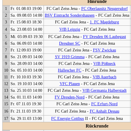
Hinrunde
1
Fr. 01.08.03 19:00
FC Carl Zeiss Jena -
FC Oberlausitz Neugersdorf
2
Sa. 09.08.03 14:00
BSV Eintracht Sondershausen
- FC Carl Zeiss Jena
3
Fr. 15.08.03 18:30
FC Carl Zeiss Jena -
1. FC Magdeburg
4
Sa. 23.08.03 14:00
VfB Leipzig
- FC Carl Zeiss Jena
5
Mi. 03.09.03 19:30
FC Carl Zeiss Jena -
FV Dresden 06 Laubegast
6
Sa. 06.09.03 14:00
Dresdner SC
- FC Carl Zeiss Jena
7
Fr. 12.09.03 19:00
FC Carl Zeiss Jena -
FSV Zwickau
8
So. 21.09.03 14:00
SV 1919 Grimma
- FC Carl Zeiss Jena
9
So. 28.09.03 14:00
FC Carl Zeiss Jena -
VfB Pößneck
10
So. 05.10.03 14:00
Hallescher FC
- FC Carl Zeiss Jena
11
Fr. 10.10.03 19:30
FC Carl Zeiss Jena -
VfB Auerbach
12
So. 19.10.03 14:00
VFC Plauen
- FC Carl Zeiss Jena
13
Sa. 25.10.03 14:00
FC Carl Zeiss Jena -
VfB Germania Halberstadt
14
Sa. 01.11.03 14:00
FV Dresden-Nord
- FC Carl Zeiss Jena
15
Fr. 07.11.03 19:30
FC Carl Zeiss Jena -
FC Erfurt-Nord
16
Fr. 21.11.03 19:30
FC Carl Zeiss Jena -
FC Anhalt Dessau
17
Sa. 29.11.03 13:00
FC Energie Cottbus
II - FC Carl Zeiss Jena
Rückrunde