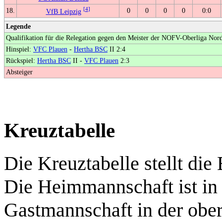
[
4
]
18.
0
0
0
0
0:0
VfB Leipzig
Legende
Qualifikation für die Relegation gegen den Meister der NOFV-Oberliga Nor
Hinspiel:
VFC Plauen
-
Hertha BSC
II 2:4
Rückspiel:
Hertha BSC
II -
VFC Plauen
2:3
Absteiger
Kreuztabelle
Die Kreuztabelle stellt die 
Die Heimmannschaft ist in d
Gastmannschaft in der ober