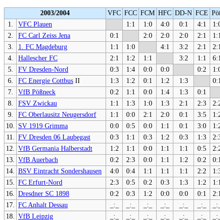
2003/2004
VFC
FCC
FCM
HFC
DD-N
FCE
Pö
1.
VFC Plauen
1:1
1:0
4:0
0:1
4:1
1:
2.
FC Carl Zeiss Jena
0:1
2:0
2:0
2:0
2:1
1:
3.
1. FC Magdeburg
1:1
1:0
4:1
3:2
2:1
2:
4.
Hallescher FC
2:1
1:2
1:1
3:2
1:1
6:
5.
FV Dresden-Nord
0:3
1:4
0:0
0:0
0:2
1:
6.
FC Energie Cottbus
II
1:3
1:2
0:1
1:2
1:3
0:
7.
VfB Pößneck
0:2
1:1
0:0
1:4
1:3
0:1
8.
FSV Zwickau
1:1
1:3
1:0
1:3
2:1
2:3
2:
9.
FC Oberlausitz Neugersdorf
1:1
0:0
2:1
2:0
0:1
3:5
1:
10.
SV 1919 Grimma
0:0
0:5
0:0
1:1
0:1
3:0
1:
11.
FV Dresden 06 Laubegast
0:3
1:1
0:3
1:2
0:3
1:3
2:
12.
VfB Germania Halberstadt
1:2
1:1
0:0
1:1
1:1
0:5
2:
13.
VfB Auerbach
0:2
2:3
0:0
1:1
1:2
0:2
0:
14.
BSV Eintracht Sondershausen
4:0
0:4
1:1
1:1
1:1
2:2
1:
15.
FC Erfurt-Nord
2:3
0:5
0:2
0:3
1:3
1:2
1:
16.
Dresdner SC 1898
0:2
0:3
1:2
0:0
0:0
0:1
2:
17.
FC Anhalt Dessau
_:_
_:_
_:_
_:_
_:_
_:_
_:
18.
VfB Leipzig
_:_
_:_
_:_
_:_
_:_
_:_
_: