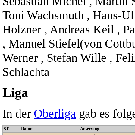
Sebastian Michel , Martin S
Toni Wachsmuth , Hans-Ulri
Holzner , Andreas Keil , Pa
, Manuel Stiefel(von Cottbu
Werner , Stefan Wille , Fe
Schlachta
Liga
In der
Oberliga
gab es folg
ST
Datum
Ansetzung