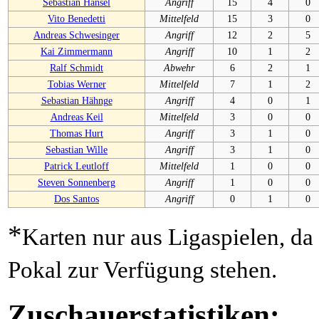
Sebastian Hänsel
Angriff
15
4
0
Vito Benedetti
Mittelfeld
15
3
0
Andreas Schwesinger
Angriff
12
2
5
Kai Zimmermann
Angriff
10
1
2
Ralf Schmidt
Abwehr
6
2
1
Tobias Werner
Mittelfeld
7
1
2
Sebastian Hähnge
Angriff
4
0
1
Andreas Keil
Mittelfeld
3
0
0
Thomas Hurt
Angriff
3
1
0
Sebastian Wille
Angriff
3
1
0
Patrick Leutloff
Mittelfeld
1
0
0
Steven Sonnenberg
Angriff
1
0
0
Dos Santos
Angriff
0
1
0
*
Karten nur aus Ligaspielen, da
Pokal zur Verfügung stehen.
Zuschauerstatistiken: