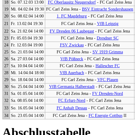
18
So. 07.12.03 13:00
FC Oberlausitz Neugersdorf
- FC Carl Zeiss Jena
19
Mi. 04.02.04 19:30
FC Carl Zeiss Jena -
BSV Eintracht Sondershausen
20
So. 08.02.04 14:00
1. FC Magdeburg
- FC Carl Zeiss Jena
21
Fr. 13.02.04 19:30
FC Carl Zeiss Jena -
VfB Leipzig
22
Sa. 21.02.04 14:00
FV Dresden 06 Laubegast
- FC Carl Zeiss Jena
23
Fr. 05.03.04 19:30
FC Carl Zeiss Jena -
Dresdner SC
24
Fr. 12.03.04 19:00
FSV Zwickau
- FC Carl Zeiss Jena
25
So. 21.03.04 14:00
FC Carl Zeiss Jena -
SV 1919 Grimma
26
Sa. 27.03.04 14:00
VfB Pößneck
- FC Carl Zeiss Jena
27
Sa. 10.04.04 14:00
FC Carl Zeiss Jena -
Hallescher FC
28
Mi. 14.04.04 18:00
VfB Auerbach
- FC Carl Zeiss Jena
29
So. 18.04.04 14:00
FC Carl Zeiss Jena -
VFC Plauen
30
So. 25.04.04 14:00
VfB Germania Halberstadt
- FC Carl Zeiss Jena
31
Sa. 01.05.04 14:00
FC Carl Zeiss Jena -
FV Dresden-Nord
32
Sa. 08.05.04 14:00
FC Erfurt-Nord
- FC Carl Zeiss Jena
33
So. 16.05.04 14:00
FC Anhalt Dessau
- FC Carl Zeiss Jena
34
So. 23.05.04 14:00
FC Carl Zeiss Jena -
FC Energie Cottbus
II
Abschlusstabelle