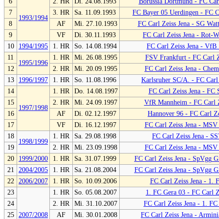
6
2. HR
Di. 24.08.1993
Borussia Dortmund - FC Carl
7
3. HR
Sa. 11.09.1993
FC Bayer 05 Uerdingen - FC Ca
1993/1994
8
AF
Mi. 27.10.1993
FC Carl Zeiss Jena - SG Wat
9
VF
Di. 30.11.1993
FC Carl Zeiss Jena - Rot-W
10
1994/1995
1. HR
So. 14.08.1994
FC Carl Zeiss Jena - VfB 
11
1. HR
Mi. 26.08.1995
FSV Frankfurt - FC Carl Z
1995/1996
12
2. HR
Mi. 20.09.1995
FC Carl Zeiss Jena - Chem
13
1996/1997
1. HR
So. 11.08.1996
Karlsruher SC/A. - FC Carl
14
1. HR
Do. 14.08.1997
FC Carl Zeiss Jena - FC S
15
2. HR
Mi. 24.09.1997
VfR Mannheim - FC Carl Z
1997/1998
16
AF
Di. 02.12.1997
Hannover 96 - FC Carl Ze
17
VF
Di. 16.12.1997
FC Carl Zeiss Jena - MSV
18
1. HR
Sa. 29.08.1998
FC Carl Zeiss Jena - S
1998/1999
19
2. HR
Mi. 23.09.1998
FC Carl Zeiss Jena - MSV
20
1999/2000
1. HR
Sa. 31.07.1999
FC Carl Zeiss Jena - SpVgg G
21
2004/2005
1. HR
Sa. 21.08.2004
FC Carl Zeiss Jena - SpVgg G
22
2006/2007
1. HR
So. 10.09.2006
FC Carl Zeiss Jena - 1.
23
1. HR
So. 05.08.2007
1. FC Gera 03 - FC Carl Z
24
2. HR
Mi. 31.10.2007
FC Carl Zeiss Jena - 1. F
25
2007/2008
AF
Mi. 30.01.2008
FC Carl Zeiss Jena - Armini