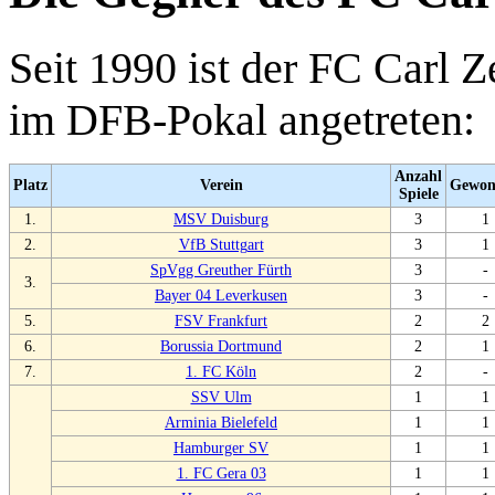
Seit 1990 ist der FC Carl 
im DFB-Pokal angetreten:
Anzahl
Platz
Verein
Gewon
Spiele
1.
MSV Duisburg
3
1
2.
VfB Stuttgart
3
1
SpVgg Greuther Fürth
3
-
3.
Bayer 04 Leverkusen
3
-
5.
FSV Frankfurt
2
2
6.
Borussia Dortmund
2
1
7.
1. FC Köln
2
-
SSV Ulm
1
1
Arminia Bielefeld
1
1
Hamburger SV
1
1
1. FC Gera 03
1
1