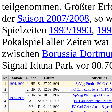
teilgenommen. Größter Erfo
der
Saison 2007/2008
, so 
Spielzeiten
1992/1993
,
199
Pokalspiel aller Zeiten war
zwischen
Borussia Dortmu
Signal Iduna Park vor 80.7
Nr.
Saison
Runde
Datum
Ansetzung
1
1991/1992
1. HR
Sa. 27.07.1991
SpVgg Fürth - FC Carl Ze
2
2. HR
Sa. 12.09.1992
FC Carl Zeiss Jena - 1. FC 
3
3. HR
Sa. 10.10.1992
SpVgg Plattling - FC Carl 
1992/1993
4
AF
Sa. 07.11.1992
FC Carl Zeiss Jena - MSV
5
VF
Di. 01.12.1992
FC Carl Zeiss Jena - Bayer