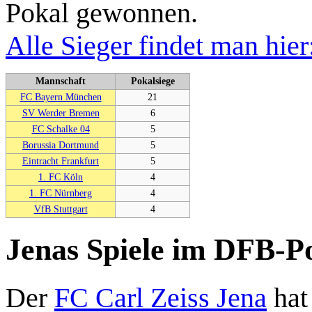
Pokal gewonnen.
Alle Sieger findet man hier
Mannschaft
Pokalsiege
FC Bayern München
21
SV Werder Bremen
6
FC Schalke 04
5
Borussia Dortmund
5
Eintracht Frankfurt
5
1. FC Köln
4
1. FC Nürnberg
4
VfB Stuttgart
4
Jenas Spiele im DFB-P
Der
FC Carl Zeiss Jena
hat