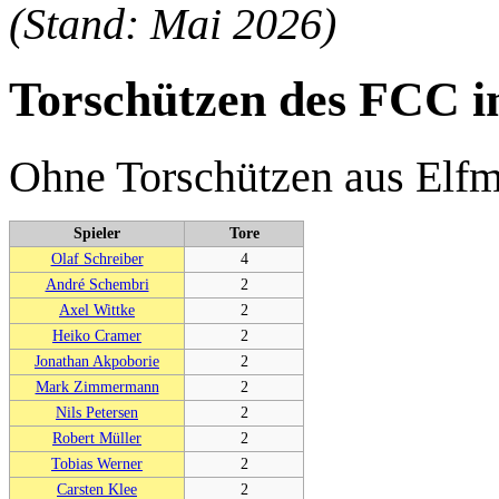
(Stand: Mai 2026)
Torschützen des FCC 
Ohne Torschützen aus Elfm
Spieler
Tore
Olaf Schreiber
4
André Schembri
2
Axel Wittke
2
Heiko Cramer
2
Jonathan Akpoborie
2
Mark Zimmermann
2
Nils Petersen
2
Robert Müller
2
Tobias Werner
2
Carsten Klee
2