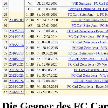
26
VF
Di. 26.02.2008
VfB Stuttgart - FC Carl Z
27
HF
Di. 18.03.2008
Borussia Dortmund - FC Carl
28
1. HR
Sa. 09.08.2008
FC Carl Zeiss Jena - 1. FC Ka
29
2008/2009
2. HR
Mi. 24.09.2008
FC Carl Zeiss Jena - FSV 
30
AF
Di. 27.01.2009
FC Carl Zeiss Jena - FC S
31
2012/2013
1. HR
Sa. 18.08.2012
FC Carl Zeiss Jena - Bayer 0
32
2014/2015
1. HR
So. 17.08.2014
FC Carl Zeiss Jena - FC Erz
33
1. HR
So. 09.08.2015
FC Carl Zeiss Jena - Ham
2015/2016
34
2. HR
Mi. 28.10.2015
FC Carl Zeiss Jena - VfB 
35
2016/2017
1. HR
Fr. 19.08.2016
FC Carl Zeiss Jena - FC Bay
36
2018/2019
1. HR
So. 19.08.2018
FC Carl Zeiss Jena - 1. FC U
37
2020/2021
1. HR
Sa. 12.09.2020
FC Carl Zeiss Jena - SV We
38
2021/2022
1. HR
So. 08.08.2021
FC Carl Zeiss Jena - 1.
39
2022/2023
1. HR
So. 30.07.2022
FC Carl Zeiss Jena - VfL 
40
2023/2024
1. HR
Sa. 12.08.2023
FC Carl Zeiss Jena - He
41
2024/2025
1. HR
Mi. 28.08.2024
FC Carl Zeiss Jena - Bayer 0
42
2026/2027
1. HR
21.-24.08.2026
Die Gegner des FC Car