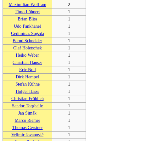
Maximilian Wolfram
2
Timo Löhnert
1
Brian Bliss
1
Udo Fankhänel
1
Gediminas Sugzda
1
Bernd Schneider
1
Olaf Holetschek
1
Heiko Weber
1
Christian Hauser
1
Eric Noll
1
Dirk Hempel
1
Stefan Kühne
1
Holger Hasse
1
Christian Fröhlich
1
Sandor Torghelle
1
Jan Šimák
1
Marco Riemer
1
Thomas Gerstner
1
Velimir Jovanović
1