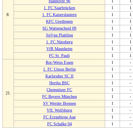
Hannover 96
1
1
1. FC Saarbrücken
1
1
8.
1. FC Kaiserslautern
1
1
KFC Uerdingen
1
1
SG Wattenscheid 09
1
1
SpVgg Plattling
1
1
1. FC Nürnberg
1
1
VfR Mannheim
1
1
FC St. Pauli
1
1
Rot-Weiss Essen
1
-
1. FC Union Berlin
1
-
Karlsruher SC II
1
-
Hertha BSC
1
-
Chemnitzer FC
1
-
21.
FC Bayern München
1
-
SV Werder Bremen
1
-
VfL Wolfsburg
1
-
FC Erzgebirge Aue
1
-
FC Schalke 04
1
-