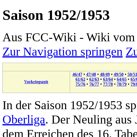
Saison 1952/1953
Aus FCC-Wiki - Wiki vom 
Zur Navigation springen
Zu
46/47
•
47/48
•
48/49
•
49/50
•
50/5
61/62
•
62/63
•
63/64
•
64/65
•
65/
Vorkriegszeit
75/76
•
76/77
•
77/78
•
78/79
•
79/
In der
Saison 1952/1953
sp
Oberliga
. Der Neuling aus
dem Erreichen des 16. Tab