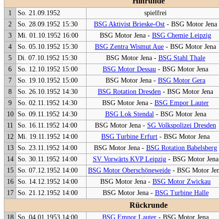
Hinrunde
1
So. 21.09.1952
spielfrei
2
So. 28.09.1952 15:30
BSG Aktivist Brieske-Ost
- BSG Motor Jena
3
Mi. 01.10.1952 16:00
BSG Motor Jena -
BSG Chemie Leipzig
4
So. 05.10.1952 15:30
BSG Zentra Wismut Aue
- BSG Motor Jena
5
Di. 07.10.1952 15:30
BSG Motor Jena -
BSG Stahl Thale
6
So. 12.10.1952 15:00
BSG Motor Dessau
- BSG Motor Jena
7
So. 19.10.1952 15:00
BSG Motor Jena -
BSG Motor Gera
8
So. 26.10.1952 14:30
BSG Rotation Dresden
- BSG Motor Jena
9
So. 02.11.1952 14:30
BSG Motor Jena -
BSG Empor Lauter
10
So. 09.11.1952 14:30
BSG Lok Stendal
- BSG Motor Jena
11
So. 16.11.1952 14:00
BSG Motor Jena -
SG Volkspolizei Dresden
12
Mi. 19.11.1952 14:00
BSG Turbine Erfurt
- BSG Motor Jena
13
So. 23.11.1952 14:00
BSG Motor Jena -
BSG Rotation Babelsberg
14
So. 30.11.1952 14:00
SV Vorwärts KVP Leipzig
- BSG Motor Jena
15
So. 07.12.1952 14:00
BSG Motor Oberschöneweide
- BSG Motor Je
16
So. 14.12.1952 14:00
BSG Motor Jena -
BSG Motor Zwickau
17
So. 21.12.1952 14:00
BSG Motor Jena -
BSG Turbine Halle
Rückrunde
18
So. 04.01.1953 14:00
BSG Empor Lauter
- BSG Motor Jena