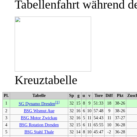
Tabellenfahrt während d
Kreuztabelle
Pl.
Tabelle
Sp
g
u
v
Tore
Diff
Pkt
Zusc
[
1
]
1
32
15
8
9
51:33
18
38-26
SG Dynamo Dresden
2
BSG Wismut Aue
32
16
6
10
57:48
9
38-26
3
BSG Motor Zwickau
32
16
5
11
54:43
11
37-27
4
BSG Rotation Dresden
32
15
6
11
65:55
10
36-28
5
BSG Stahl Thale
32
14
8
10
45:47
-2
36-28