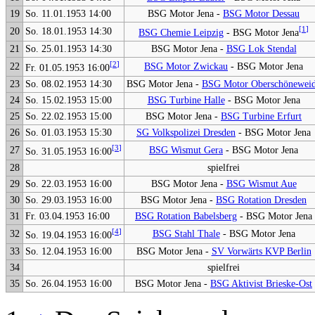
19
So. 11.01.1953 14:00
BSG Motor Jena -
BSG Motor Dessau
[
1
]
20
So. 18.01.1953 14:30
BSG Chemie Leipzig
- BSG Motor Jena
21
So. 25.01.1953 14:30
BSG Motor Jena -
BSG Lok Stendal
[
2
]
22
BSG Motor Zwickau
- BSG Motor Jena
Fr. 01.05.1953 16:00
23
So. 08.02.1953 14:30
BSG Motor Jena -
BSG Motor Oberschönewei
24
So. 15.02.1953 15:00
BSG Turbine Halle
- BSG Motor Jena
25
So. 22.02.1953 15:00
BSG Motor Jena -
BSG Turbine Erfurt
26
So. 01.03.1953 15:30
SG Volkspolizei Dresden
- BSG Motor Jena
[
3
]
27
BSG Wismut Gera
- BSG Motor Jena
So. 31.05.1953 16:00
28
spielfrei
29
So. 22.03.1953 16:00
BSG Motor Jena -
BSG Wismut Aue
30
So. 29.03.1953 16:00
BSG Motor Jena -
BSG Rotation Dresden
31
Fr. 03.04.1953 16:00
BSG Rotation Babelsberg
- BSG Motor Jena
[
4
]
32
BSG Stahl Thale
- BSG Motor Jena
So. 19.04.1953 16:00
33
So. 12.04.1953 16:00
BSG Motor Jena -
SV Vorwärts KVP Berlin
34
spielfrei
35
So. 26.04.1953 16:00
BSG Motor Jena -
BSG Aktivist Brieske-Ost