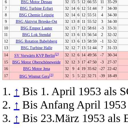
6
BSG Motor Dessau
32
15
5
12
66:55
11
35-29
7
BSG Turbine Erfurt
32
14
6
12
51:44
7
34-30
8
BSG Chemie Leipzig
32
14
6
12
55:51
4
34-30
9
BSG Aktivist Brieske-Ost
32
13
8
11
55:52
3
34-30
10
BSG Empor Lauter
32
13
7
12
58:61
-3
33-31
11
BSG Lok Stendal
32
13
6
13
56:54
2
32-32
12
BSG Rotation Babelsberg
32
13
6
13
58:59
-1
32-32
13
BSG Turbine Halle
32
12
7
13
51:44
7
31-33
[
2
]
14
32
12
6
14
49:56
-7
30-34
SV Vorwärts KVP Berlin
15
BSG Motor Oberschöneweide
32
12
3
17
47:50
-3
27-37
16
BSG Motor Jena
32
9
4
19
35:62
-27
22-42
[
3
]
17
32
5
5
22
32:71
-39
18-49
BSG Wismut Gera
↑
Bis 1. April 1953 als 
↑
Bis Anfang April 1953 
↑
Bis 23.März 1953 als